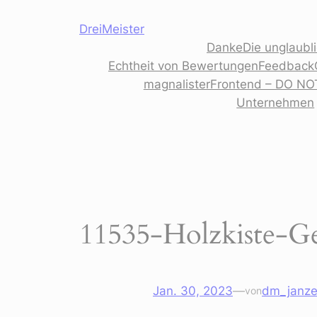
Zum
DreiMeister
Inhalt
Danke
Die unglaubl
springen
Echtheit von Bewertungen
Feedback
magnalisterFrontend – DO NO
Unternehmen
11535-Holzkiste-
Jan. 30, 2023
—
dm_janz
von