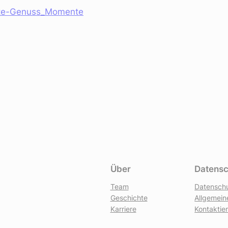
ste-Genuss_Momente
Über
Datensc
Team
Datenschu
Geschichte
Allgemei
Karriere
Kontaktie