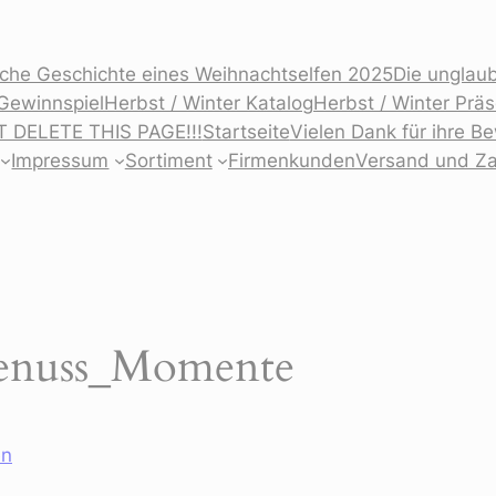
iche Geschichte eines Weihnachtselfen 2025
Die unglaub
Gewinnspiel
Herbst / Winter Katalog
Herbst / Winter Prä
T DELETE THIS PAGE!!!
Startseite
Vielen Dank für ihre 
Impressum
Sortiment
Firmenkunden
Versand und Z
Genuss_Momente
en