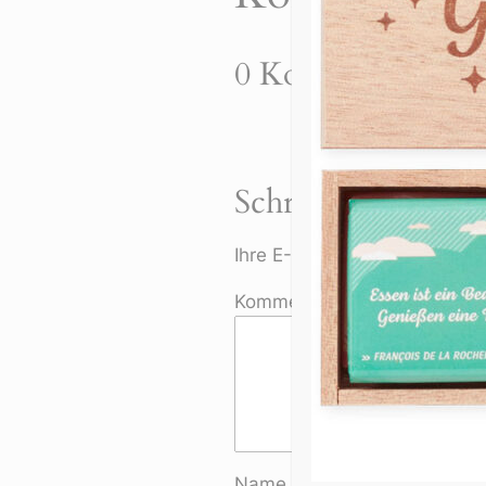
0 Kommentare zu
Schreiben Sie ei
Ihre E-Mail-Adresse wird nich
Kommentar
*
Name
*