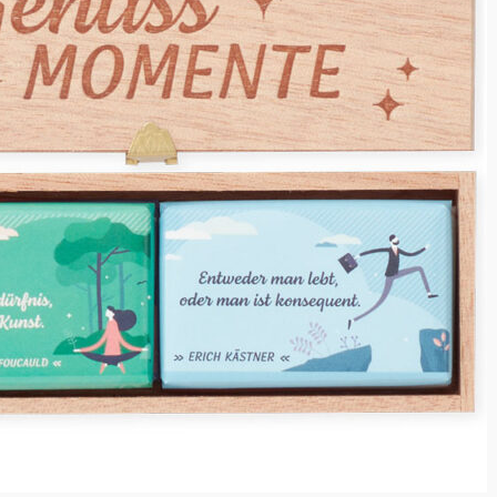
 „11535-Holzkiste-Genuss_Moment
nen Kommentar
t veröffentlicht.
Erforderliche Felder sind mit
*
markiert