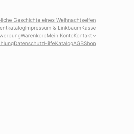
liche Geschichte eines Weihnachtselfen
sentkatalog
Impressum & Linkbaum
Kasse
Bewerbung
Warenkorb
Mein Konto
Kontakt
ahlung
Datenschutz
Hilfe
Katalog
AGB
Shop