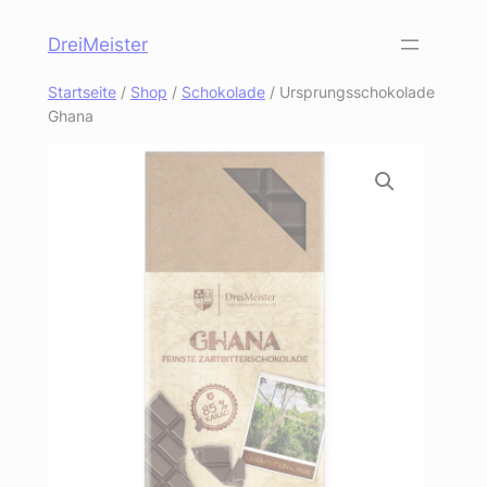
Zum
DreiMeister
Inhalt
springen
Startseite
/
Shop
/
Schokolade
/ Ursprungsschokolade
Ghana