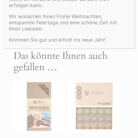
Kakaogehalt von 85%. Bei geringem
erfolgen kann.
Zuckeranteil schmeichelt diese
Wir wünschen Ihnen Frohe Weihnachten,
Schokolade durch Ihren feinwürzigen
entspannte Feiertage und eine schöne Zeit mit
Schokoladengeschmack. Eine Schokolade
Ihren Liebsten.
für absolute Kenner.
Kommen Sie gut und erholt ins neue Jahr!
Das könnte Ihnen auch
gefallen …