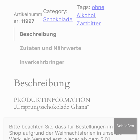
Tags:
ohne
Category:
Artikelnumm
Alkohol
, 
Schokolade
er:
11997
Zartbitter
Beschreibung
Zutaten und Nährwerte
Inverkehrbringer
Beschreibung
PRODUKTINFORMATION
„Ursprungsschokolade Ghana“
Inhalt: 100g Tafel
Bitte beachten Sie, dass für Bestellungen im Online
Schließen
Shop aufgrund der Weihnachtsferien in unserem
Dunkle Schokolade mit einem kräftigen
Werk, ein Versand erst wieder ab dem 5.01.