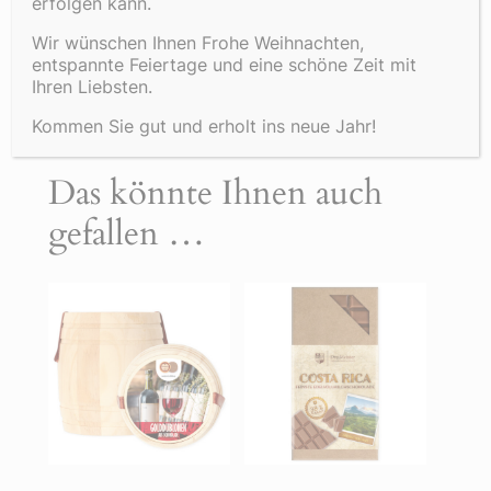
erfolgen kann.
Wir wünschen Ihnen Frohe Weihnachten,
Inhalt: 360g
entspannte Feiertage und eine schöne Zeit mit
Ihren Liebsten.
45 Golddublonen in folgenden 3 Vollmilch-
Sorten sind enthalten:
Kommen Sie gut und erholt ins neue Jahr!
Das könnte Ihnen auch
gefallen …