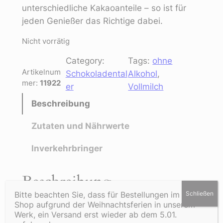
unterschiedliche Kakaoanteile – so ist für
jeden Genießer das Richtige dabei.
Nicht vorrätig
Category:
Tags:
ohne
Artikelnum
Schokoladental
Alkohol
, 
mer:
11922
er
Vollmilch
Beschreibung
Zutaten und Nährwerte
Inverkehrbringer
Beschreibung
Bitte beachten Sie, dass für Bestellungen im Online
Schließen
Shop aufgrund der Weihnachtsferien in unserem
Produktinformation „45er Holzkiste mit
Werk, ein Versand erst wieder ab dem 5.01.
Golddublonen Vollmilch“