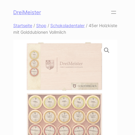
Zum
DreiMeister
Inhalt
springen
Startseite
/
Shop
/
Schokoladentaler
/ 45er Holzkiste
mit Golddublonen Vollmilch