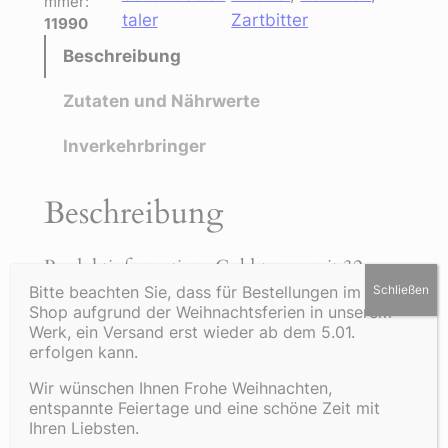
mmer:
taler
Zartbitter
11990
Beschreibung
Zutaten und Nährwerte
Inverkehrbringer
Beschreibung
Produktinformation „Goldstange mit 32
Golddublonen, 6 Sorten“
Bitte beachten Sie, dass für Bestellungen im Online
Schließen
Shop aufgrund der Weihnachtsferien in unserem
Werk, ein Versand erst wieder ab dem 5.01.
Inhalt: 256 g
erfolgen kann.
Wir wünschen Ihnen Frohe Weihnachten,
Das könnte Ihnen auch
entspannte Feiertage und eine schöne Zeit mit
Ihren Liebsten.
gefallen …