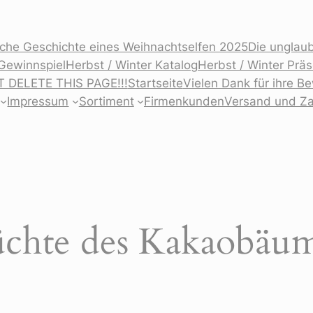
iche Geschichte eines Weihnachtselfen 2025
Die unglaub
Gewinnspiel
Herbst / Winter Katalog
Herbst / Winter Prä
T DELETE THIS PAGE!!!
Startseite
Vielen Dank für ihre 
Impressum
Sortiment
Firmenkunden
Versand und Z
üchte des Kakaobäu