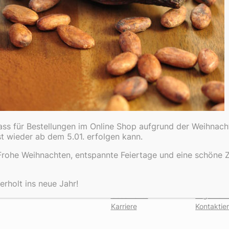
dass für Bestellungen im Online Shop aufgrund der Weihnach
st wieder ab dem 5.01. erfolgen kann.
rohe Weihnachten, entspannte Feiertage und eine schöne Ze
Über
Datensc
rholt ins neue Jahr!
Team
Datenschu
Geschichte
Allgemei
Karriere
Kontaktie