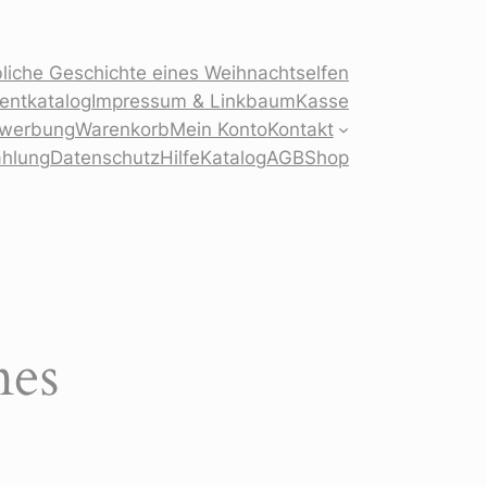
liche Geschichte eines Weihnachtselfen
sentkatalog
Impressum & Linkbaum
Kasse
Bewerbung
Warenkorb
Mein Konto
Kontakt
ahlung
Datenschutz
Hilfe
Katalog
AGB
Shop
mes