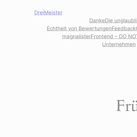
Zum
DreiMeister
Inhalt
Danke
Die unglaubl
springen
Echtheit von Bewertungen
Feedback
magnalisterFrontend – DO NO
Unternehmen
Fr