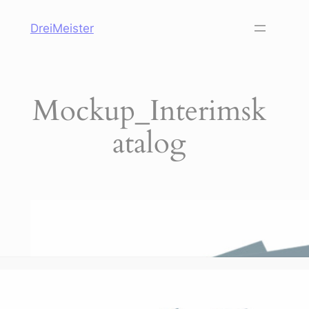
Skip
DreiMeister
to
content
Mockup_Interimsk
atalog