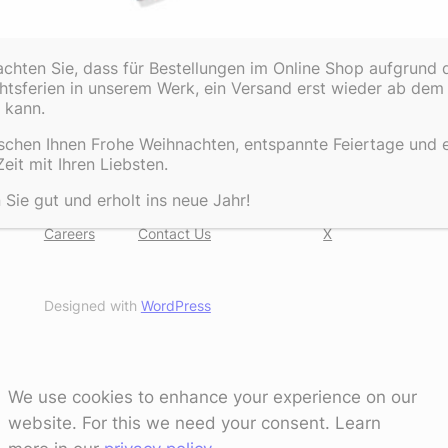
DreiMeister
achten Sie, dass für Bestellungen im Online Shop aufgrund 
tsferien in unserem Werk, ein Versand erst wieder ab dem 
Finest chocolate
 kann.
schen Ihnen Frohe Weihnachten, entspannte Feiertage und 
About
Privacy
Social
eit mit Ihren Liebsten.
Team
Privacy Policy
Facebook
ie gut und erholt ins neue Jahr!
History
Terms and Conditions
Instagram
Careers
Contact Us
X
Designed with
WordPress
We use cookies to enhance your experience on our
website. For this we need your consent. Learn