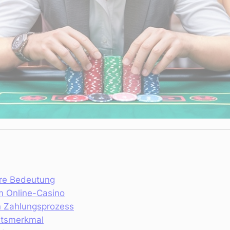
hre Bedeutung
 Online-Casino
en Zahlungsprozess
tätsmerkmal