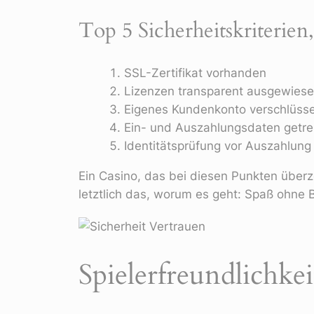
Top 5 Sicherheitskriterien,
SSL-Zertifikat vorhanden
Lizenzen transparent ausgewies
Eigenes Kundenkonto verschlüsse
Ein- und Auszahlungsdaten getre
Identitätsprüfung vor Auszahlung
Ein Casino, das bei diesen Punkten überz
letztlich das, worum es geht: Spaß ohne
Spielerfreundlichke