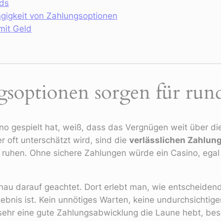
ds
gigkeit von Zahlungsoptionen
mit Geld
gsoptionen sorgen für rund
no gespielt hat, weiß, dass das Vergnügen weit über d
r oft unterschätzt wird, sind die
verlässlichen Zahlun
 ruhen. Ohne sichere Zahlungen würde ein Casino, egal
au darauf geachtet. Dort erlebt man, wie entscheidend 
lebnis ist. Kein unnötiges Warten, keine undurchsichtig
 sehr eine gute Zahlungsabwicklung die Laune hebt, be