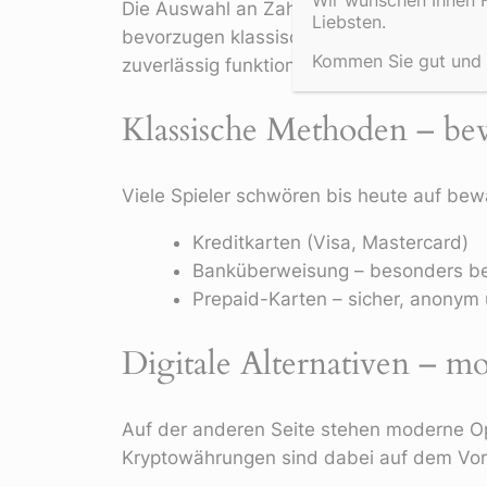
Wir wünschen Ihnen F
Die Auswahl an Zahlungsmitteln ist groß,
Liebsten.
bevorzugen klassische Wege, andere such
Kommen Sie gut und e
zuverlässig funktioniert und in beide Ri
Klassische Methoden – bew
Viele Spieler schwören bis heute auf bew
Kreditkarten (Visa, Mastercard)
Banküberweisung – besonders bei
Prepaid-Karten – sicher, anonym 
Digitale Alternativen – mo
Auf der anderen Seite stehen moderne Opti
Kryptowährungen sind dabei auf dem Vo