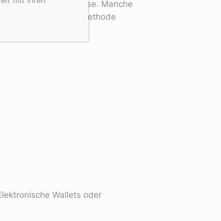
it mit Ihren
erschiedliche Bedürfnisse. Manche
vor allem, dass jede Methode
t werden kann.
Elektronische Wallets oder