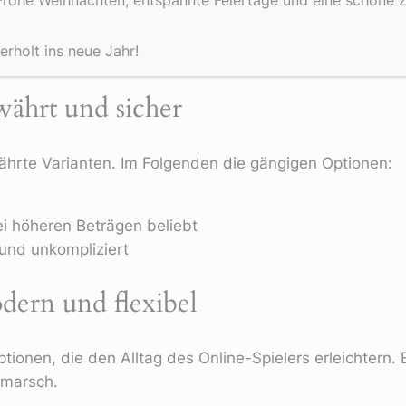
rohe Weihnachten, entspannte Feiertage und eine schöne Ze
 und das ist gut so. Unterschiedliche Spieler haben unt
en nach modernen, schnellen Alternativen. Wichtig ist 
rholt ins neue Jahr!
chtungen – Ein- und Auszahlung – problemlos abgewickel
ährt und sicher
ährte Varianten. Im Folgenden die gängigen Optionen:
 höheren Beträgen beliebt
und unkompliziert
dern und flexibel
onen, die den Alltag des Online-Spielers erleichtern. 
rmarsch.