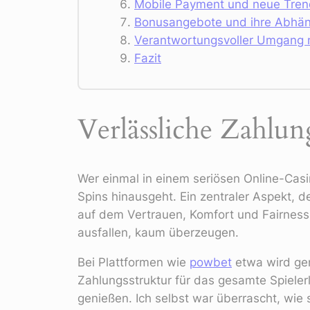
Mobile Payment und neue Tren
Bonusangebote und ihre Abhän
Verantwortungsvoller Umgang 
Fazit
Verlässliche Zahlun
Wer einmal in einem seriösen Online-Casi
Spins hinausgeht. Ein zentraler Aspekt, de
auf dem Vertrauen, Komfort und Fairness
ausfallen, kaum überzeugen.
Bei Plattformen wie
powbet
etwa wird gen
Zahlungsstruktur für das gesamte Spieler
genießen. Ich selbst war überrascht, wie