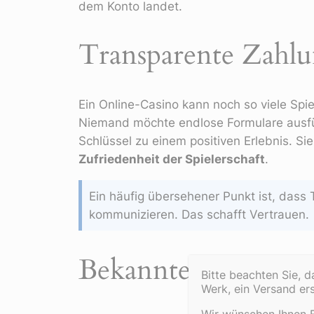
dem Konto landet.
Transparente Zahl
Ein Online-Casino kann noch so viele Spie
Niemand möchte endlose Formulare ausfü
Schlüssel zu einem positiven Erlebnis. Sie
Zufriedenheit der Spielerschaft
.
Ein häufig übersehener Punkt ist, dass
kommunizieren. Das schafft Vertrauen.
Bekannte Zahlungs
Bitte beachten Sie, 
Werk, ein Versand er