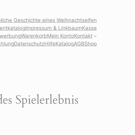
liche Geschichte eines Weihnachtselfen
sentkatalog
Impressum & Linkbaum
Kasse
Bewerbung
Warenkorb
Mein Konto
Kontakt
ahlung
Datenschutz
Hilfe
Katalog
AGB
Shop
es Spielerlebnis