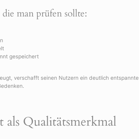
 die man prüfen sollte:
en
lt
nnt gespeichert
eugt, verschafft seinen Nutzern ein deutlich entspannte
 Bedenken.
it als Qualitätsmerkmal