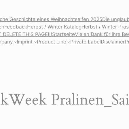
iche Geschichte eines Weihnachtselfen 2025
Die unglaub
en
Feedback
Herbst / Winter Katalog
Herbst / Winter Prä
T DELETE THIS PAGE!!!
Startseite
Vielen Dank für ihre B
mpany
Imprint
Product Line
Private Label
Disclaimer
P
ckWeek Pralinen_Sa