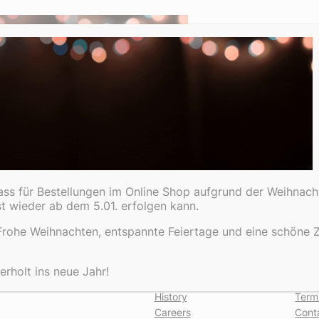
dass für Bestellungen im Online Shop aufgrund der Weihnach
st wieder ab dem 5.01. erfolgen kann.
rohe Weihnachten, entspannte Feiertage und eine schöne Ze
About
Pri
rholt ins neue Jahr!
Team
Priva
History
Term
Careers
Cont