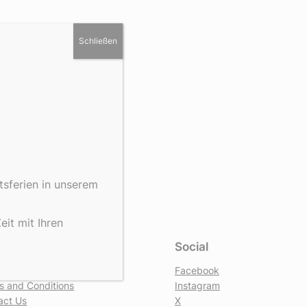
Schließen
tsferien in unserem
it mit Ihren
vacy
Social
cy Policy
Facebook
s and Conditions
Instagram
act Us
X