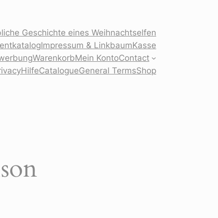
liche Geschichte eines Weihnachtselfen
sentkatalog
Impressum & Linkbaum
Kasse
ewerbung
Warenkorb
Mein Konto
Contact
rivacy
Hilfe
Catalogue
General Terms
Shop
ison