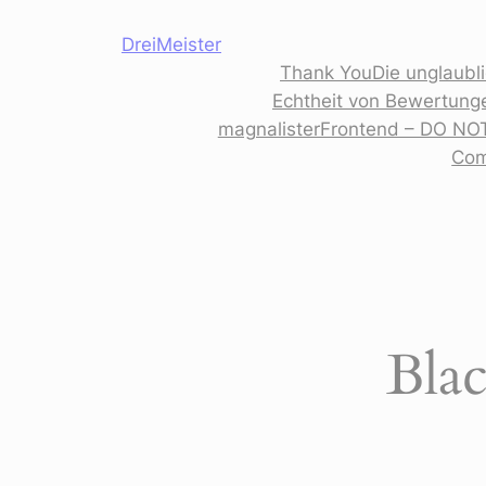
Skip
DreiMeister
to
Thank You
Die unglaubl
content
Echtheit von Bewertung
magnalisterFrontend – DO NO
Co
Bla