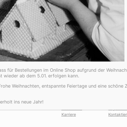
dass für Bestellungen im Online Shop aufgrund der Weihnach
st wieder ab dem 5.01. erfolgen kann.
rohe Weihnachten, entspannte Feiertage und eine schöne Ze
Über
Datensc
rholt ins neue Jahr!
Team
Datenschu
Geschichte
Allgemei
Karriere
Kontaktie