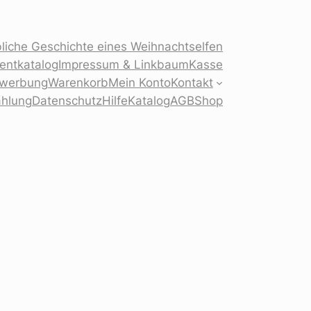
liche Geschichte eines Weihnachtselfen
sentkatalog
Impressum & Linkbaum
Kasse
Bewerbung
Warenkorb
Mein Konto
Kontakt
ahlung
Datenschutz
Hilfe
Katalog
AGB
Shop