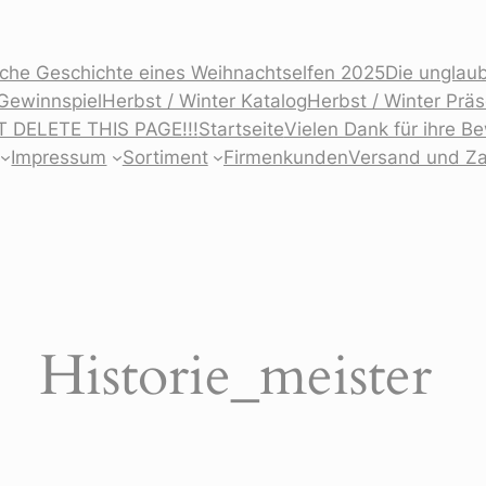
iche Geschichte eines Weihnachtselfen 2025
Die unglaub
Gewinnspiel
Herbst / Winter Katalog
Herbst / Winter Prä
T DELETE THIS PAGE!!!
Startseite
Vielen Dank für ihre 
Impressum
Sortiment
Firmenkunden
Versand und Z
Historie_meister