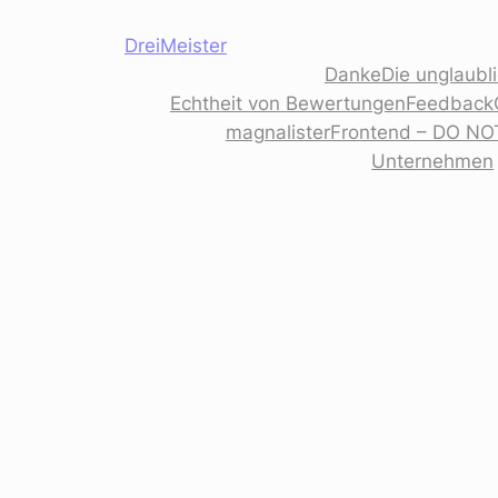
Zum
DreiMeister
Inhalt
Danke
Die unglaubl
springen
Echtheit von Bewertungen
Feedback
magnalisterFrontend – DO NO
Unternehmen