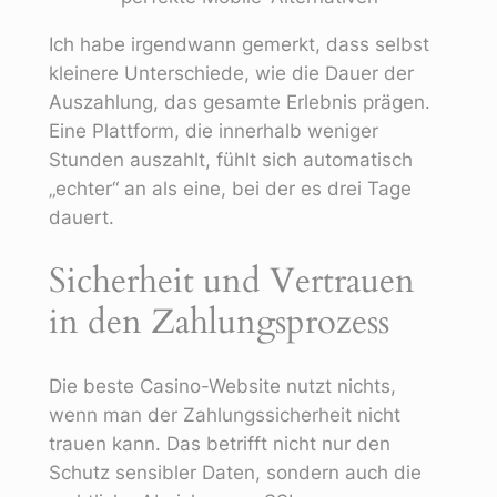
Ich habe irgendwann gemerkt, dass selbst
kleinere Unterschiede, wie die Dauer der
Auszahlung, das gesamte Erlebnis prägen.
Eine Plattform, die innerhalb weniger
Stunden auszahlt, fühlt sich automatisch
„echter“ an als eine, bei der es drei Tage
dauert.
Sicherheit und Vertrauen
in den Zahlungsprozess
Die beste Casino-Website nutzt nichts,
wenn man der Zahlungssicherheit nicht
trauen kann. Das betrifft nicht nur den
Schutz sensibler Daten, sondern auch die